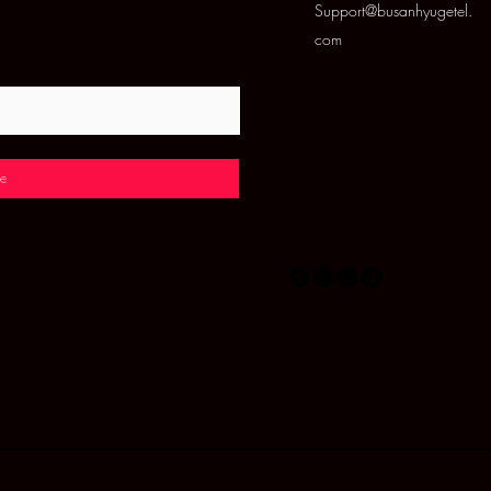
Support@busanhyugetel.
com
e