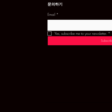
문의하기
Email
*
Yes, subscribe me to your newsletter.
*
Subscrib